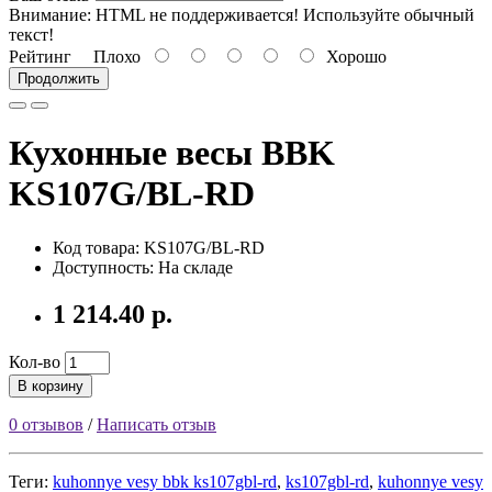
Внимание:
HTML не поддерживается! Используйте обычный
текст!
Рейтинг
Плохо
Хорошо
Продолжить
Кухонные весы BBK
KS107G/BL-RD
Код товара: KS107G/BL-RD
Доступность: На складе
1 214.40 р.
Кол-во
В корзину
0 отзывов
/
Написать отзыв
Теги:
kuhonnye vesy bbk ks107gbl-rd
,
ks107gbl-rd
,
kuhonnye vesy