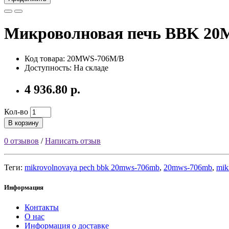
Микроволновая печь BBK 2
Код товара: 20MWS-706M/B
Доступность: На складе
4 936.80 р.
Кол-во
В корзину
0 отзывов
/
Написать отзыв
Теги:
mikrovolnovaya pech bbk 20mws-706mb
,
20mws-706mb
,
mik
Информация
Контакты
О нас
Информация о доставке