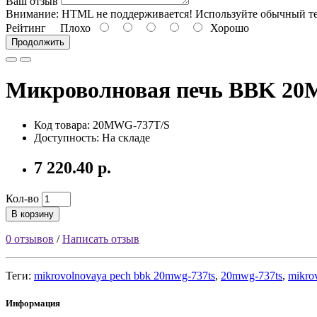
Ваш отзыв
Внимание:
HTML не поддерживается! Используйте обычный те
Рейтинг
Плохо
Хорошо
Продолжить
Микроволновая печь BBK 20
Код товара: 20MWG-737T/S
Доступность: На складе
7 220.40 р.
Кол-во
В корзину
0 отзывов
/
Написать отзыв
Теги:
mikrovolnovaya pech bbk 20mwg-737ts
,
20mwg-737ts
,
mikro
Информация