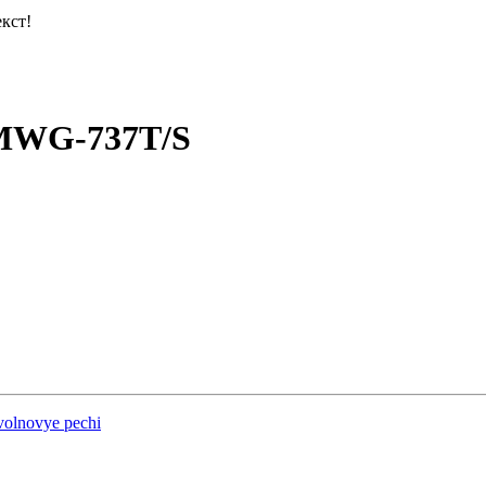
кст!
MWG-737T/S
volnovye pechi