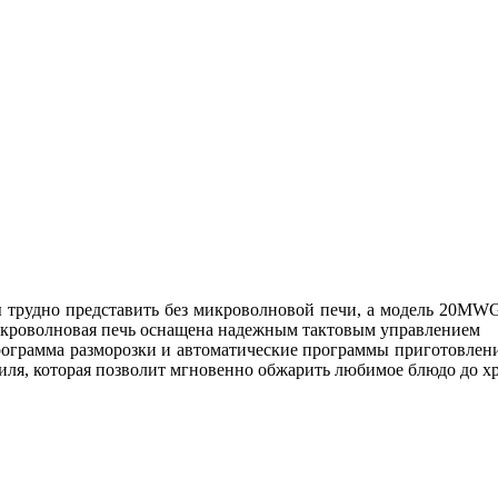
рудно представить без микроволновой печи, а модель 20MWG-7
микроволновая печь оснащена надежным тактовым управлением
рограмма разморозки и автоматические программы приготовлени
ля, которая позволит мгновенно обжарить любимое блюдо до хр