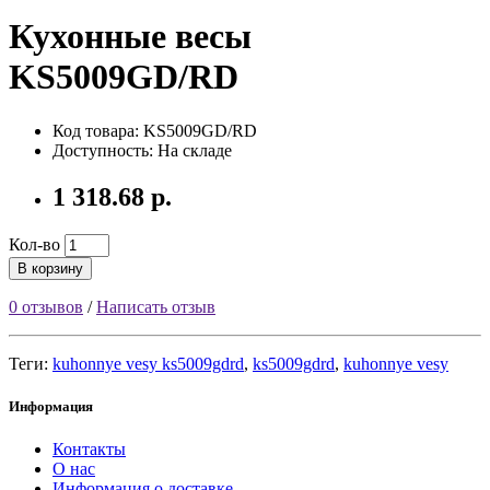
Кухонные весы
KS5009GD/RD
Код товара: KS5009GD/RD
Доступность: На складе
1 318.68 р.
Кол-во
В корзину
0 отзывов
/
Написать отзыв
Теги:
kuhonnye vesy ks5009gdrd
,
ks5009gdrd
,
kuhonnye vesy
Информация
Контакты
О нас
Информация о доставке