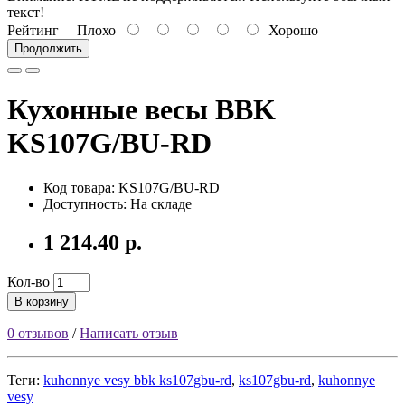
текст!
Рейтинг
Плохо
Хорошо
Продолжить
Кухонные весы BBK
KS107G/BU-RD
Код товара: KS107G/BU-RD
Доступность: На складе
1 214.40 р.
Кол-во
В корзину
0 отзывов
/
Написать отзыв
Теги:
kuhonnye vesy bbk ks107gbu-rd
,
ks107gbu-rd
,
kuhonnye
vesy