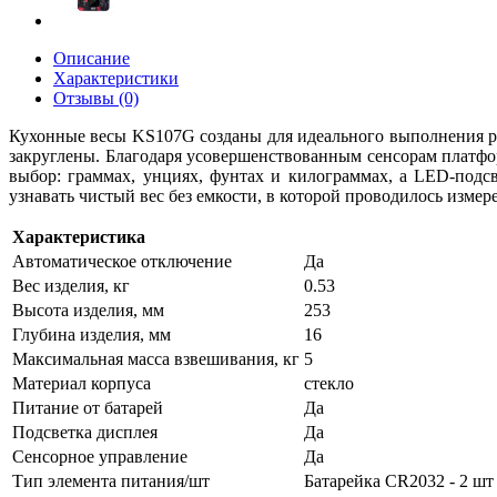
Описание
Характеристики
Отзывы (0)
Кухонные весы KS107G созданы для идеального выполнения рец
закруглены. Благодаря усовершенствованным сенсорам платфо
выбор: граммах, унциях, фунтах и килограммах, а LED-подс
узнавать чистый вес без емкости, в которой проводилось изме
Характеристика
Автоматическое отключение
Да
Вес изделия, кг
0.53
Высота изделия, мм
253
Глубина изделия, мм
16
Максимальная масса взвешивания, кг
5
Материал корпуса
стекло
Питание от батарей
Да
Подсветка дисплея
Да
Сенсорное управление
Да
Тип элемента питания/шт
Батарейка CR2032 - 2 шт