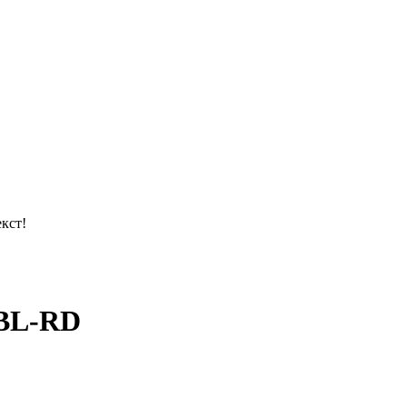
кст!
/BL-RD