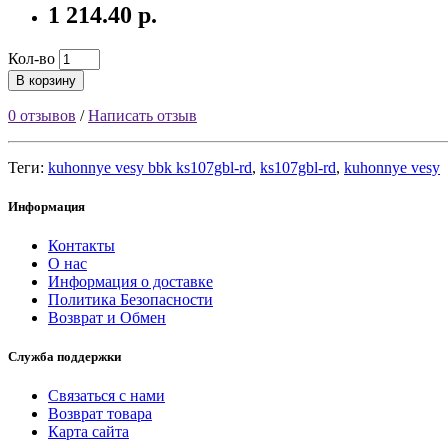
1 214.40 р.
Кол-во
В корзину
0 отзывов
/
Написать отзыв
Теги:
kuhonnye vesy bbk ks107gbl-rd
,
ks107gbl-rd
,
kuhonnye vesy
Информация
Контакты
О нас
Информация о доставке
Политика Безопасности
Возврат и Обмен
Служба поддержки
Связаться с нами
Возврат товара
Карта сайта