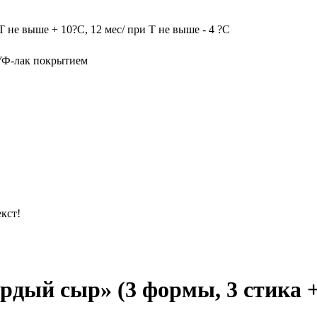
Т не выше + 10?С, 12 мес/ при Т не выше - 4 ?С
УФ-лак покрытием
кст!
дый сыр» (3 формы, 3 стика 