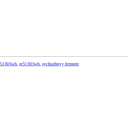
re51303wh
,
re51303wh
,
sychuzhnyy ferment