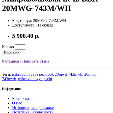
20MWG-743M/WH
Код товара: 20MWG-743M/WH
Доступность: На складе
5 900.40 р.
Кол-во
В корзину
0 отзывов
/
Написать отзыв
Теги:
mikrovolnovaya pech bbk 20mwg-743mwh
,
20mwg-
743mwh
,
mikrovolnovye pechi
Информация
Контакты
О нас
Информация о доставке
Политика Безопасности